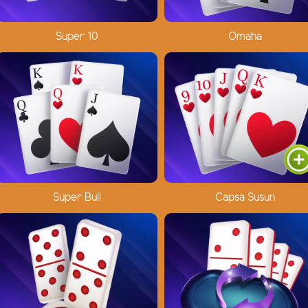
Super 10
Omaha
Super Bull
Capsa Susun