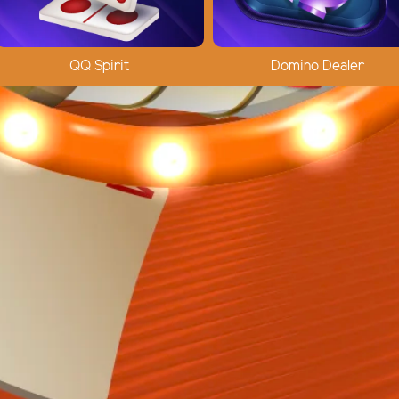
QQ Spirit
Domino Dealer