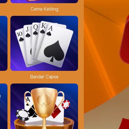
Ceme Keliling
Bandar Capsa