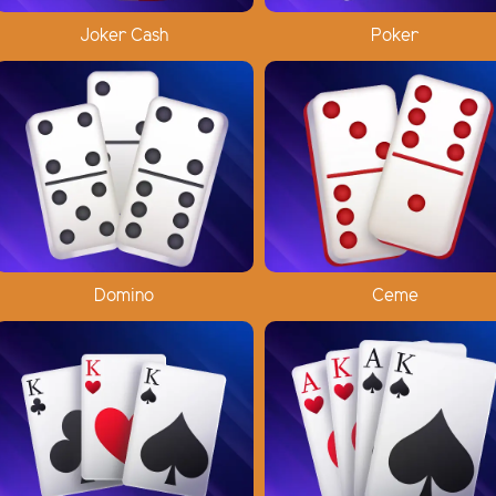
Joker Cash
Poker
Domino
Ceme